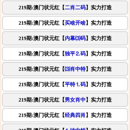
219期:澳门状元红【
二肖二码
】实力打造
219期:澳门状元红【
买啥开啥
】实力打造
219期:澳门状元红【
内幕⑶码
】实力打造
219期:澳门状元红【
独平⒉码
】实力打造
219期:澳门状元红【
⑶肖中特
】实力打造
219期:澳门状元红【
平特⒈码
】实力打造
219期:澳门状元红【
男女肖中
】实力打造
219期:澳门状元红【
经典四肖
】实力打造