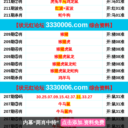
211期⑦肖
虎兔羊
马
鸡龙鼠
开:马01准
211期波色
红波
+蓝波
开:红01准
211期杀肖
蛇牛狗
开:马01准
3330006.com
【状元红论坛
综合资料】
209期②肖
猴
猪
开:猪08准
209期③肖
猴
猪
虎
开:猪08准
209期④肖
猴
猪
虎鼠
开:猪08准
209期⑤肖
猴
猪
虎鼠龙
开:猪08准
209期⑥肖
猴
猪
虎鼠龙蛇
开:猪08准
209期⑦肖
猴
猪
虎鼠龙蛇狗
开:猪08准
209期杀肖
鸡羊马
开:猪08准
3330006.com
【状元红论坛
综合资料】
207期⑩码
开:鼠31准
30.25.07.09.15.42.37.
31
.33.27
207期③肖
牛马
鼠
开:鼠31准
207期④肖
牛马
鼠
狗
开:鼠31准
207期⑤肖
牛马
鼠
狗龙
开:鼠31准
内幕“两肖中特”
点击添加.资料免费
207期⑥肖
牛马
鼠
狗龙猴
开:鼠31准