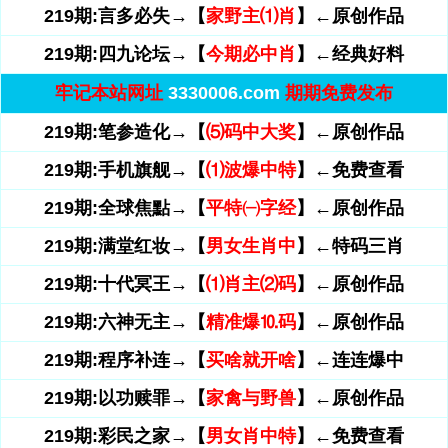
219期:言多必失→【
家野主⑴肖
】←原创作品
219期:四九论坛→【
今期必中肖
】←经典好料
牢记本站网址
3330006.com
期期免费发布
219期:笔参造化→【
⑸码中大奖
】←原创作品
219期:手机旗舰→【
⑴波爆中特
】←免费查看
219期:全球焦點→【
平特㈠字经
】←原创作品
219期:满堂红妆→【
男女生肖中
】←特码三肖
219期:十代冥王→【
⑴肖主⑵码
】←原创作品
219期:六神无主→【
精准爆⒑码
】←原创作品
219期:程序补连→【
买啥就开啥
】←连连爆中
219期:以功赎罪→【
家禽与野兽
】←原创作品
219期:彩民之家→【
男女肖中特
】←免费查看