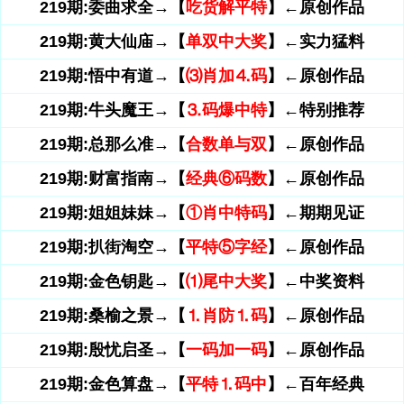
219期:委曲求全→【
吃货解平特
】←原创作品
219期:黄大仙庙→【
单双中大奖
】←实力猛料
219期:悟中有道→【
⑶肖加⒋码
】←原创作品
219期:牛头魔王→【
⒊码爆中特
】←特别推荐
219期:总那么准→【
合数单与双
】←原创作品
219期:财富指南→【
经典⑥码数
】←原创作品
219期:姐姐妹妹→【
①肖中特码
】←期期见证
219期:扒街淘空→【
平特⑤字经
】←原创作品
219期:金色钥匙→【
⑴尾中大奖
】←中奖资料
219期:桑榆之景→【
⒈肖防⒈码
】←原创作品
219期:殷忧启圣→【
一码加一码
】←原创作品
219期:金色算盘→【
平特⒈码中
】←百年经典