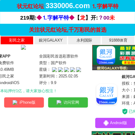
3330006.com
状元红论坛
⒈字解平特
219期:
◆
⒈字解平特
◆
【
龙
】开:
？00
未
关注状元红论坛,千万彩民的首选
彩民之家
銀河GALAXY
永利国际
91888体育
彩民之家APP
全国彩民首选彩票软件
授权：免费软件
类型：国产软件
大小：10.49MB
星级：
来源：彩民之家
更新时间：2025.02.05
环境：Android/iOS
评分：9.9
已向本站押付1亿，请大家放心投注！
Android版
iPhone版
访问官网