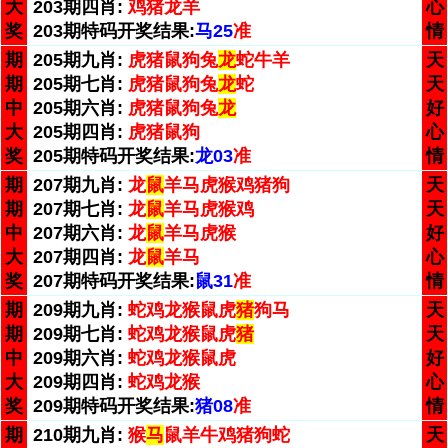
大
203期四肖:
鸡猪龙羊
心
奖
203期特码开奖结果:
马25
准
情
期
205期九肖:
虎猪鼠狗兔
龙
蛇牛羊
天
期
205期七肖:
虎猪鼠狗兔
龙
蛇
天
中
205期六肖:
虎猪鼠狗兔
龙
好
大
205期四肖:
虎猪鼠狗
心
奖
205期特码开奖结果:
龙03
准
情
期
207期九肖:
龙
鼠
羊马虎猴鸡猪狗
天
期
207期七肖:
龙
鼠
羊马虎猴鸡
天
中
207期六肖:
龙
鼠
羊马虎猴
好
大
207期四肖:
龙
鼠
羊马
心
奖
207期特码开奖结果:
鼠31
准
情
期
209期九肖:
蛇鸡龙猴鼠虎
猪
狗马
天
期
209期七肖:
蛇鸡龙猴鼠虎
猪
天
中
209期六肖:
蛇鸡龙猴鼠虎
好
大
209期四肖:
蛇鸡龙猴
心
奖
209期特码开奖结果:
猪08
准
情
期
210期九肖:
猴
马
鼠羊牛鸡猪狗蛇
天