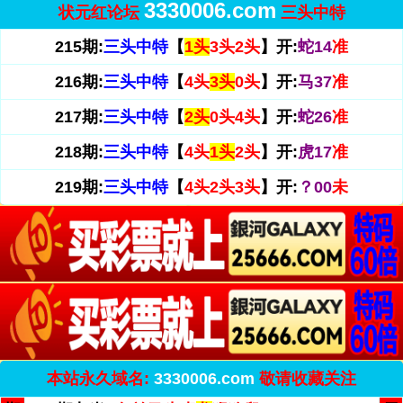
3330006.com
状元红论坛
三头中特
215期:
三头中特
【
1头
3头2头
】开:
蛇14
准
216期:
三头中特
【
4头
3头
0头
】开:
马37
准
217期:
三头中特
【
2头
0头4头
】开:
蛇26
准
218期:
三头中特
【
4头
1头
2头
】开:
虎17
准
219期:
三头中特
【
4头2头3头
】开:
？00
未
本站永久域名:
3330006.com
敬请收藏关注