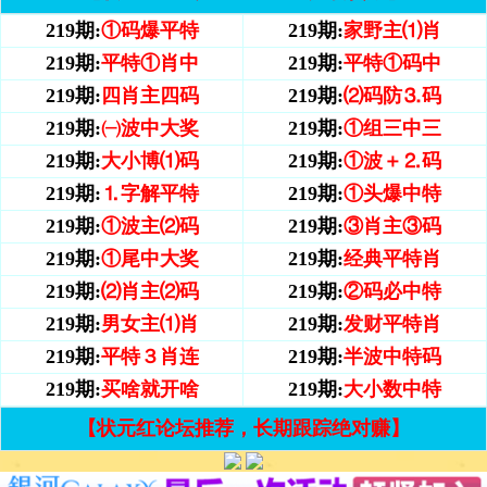
219期:
①码爆平特
219期:
家野主⑴肖
219期:
平特①肖中
219期:
平特①码中
219期:
四肖主四码
219期:
⑵码防⒊码
219期:
㈠波中大奖
219期:
①组三中三
219期:
大小博⑴码
219期:
①波＋⒉码
219期:
⒈字解平特
219期:
①头爆中特
219期:
①波主⑵码
219期:
③肖主③码
219期:
①尾中大奖
219期:
经典平特肖
219期:
⑵肖主⑵码
219期:
②码必中特
219期:
男女主⑴肖
219期:
发财平特肖
219期:
平特３肖连
219期:
半波中特码
219期:
买啥就开啥
219期:
大小数中特
【状元红论坛推荐，长期跟踪绝对赚】