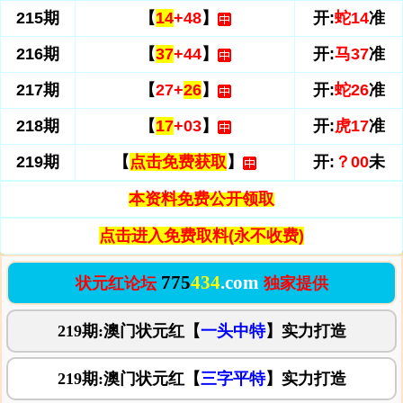
215期
【
14
+48
】
开:
蛇14
准
216期
【
37
+44
】
开:
马37
准
217期
【
27+
26
】
开:
蛇26
准
218期
【
17
+03
】
开:
虎17
准
219期
【
点击免费获取
】
开:
？00
未
本资料免费公开领取
点击进入免费取料(永不收费)
775
434
.com
状元红论坛
独家提供
219期:澳门状元红【
一头中特
】实力打造
219期:澳门状元红【
三字平特
】实力打造