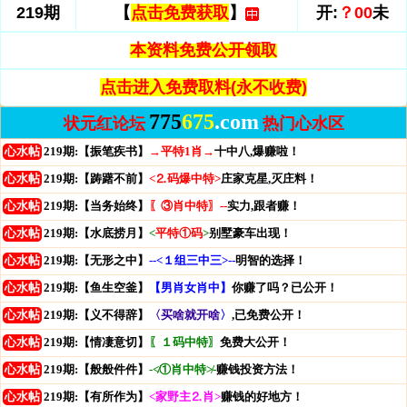
219期
【
点击免费获取
】
开:
？00
未
本资料免费公开领取
点击进入免费取料(永不收费)
775
675
.com
状元红论坛
热门心水区
心水帖
219期:【振笔疾书】
→
平特1肖→
十中八,爆赚啦！
心水帖
219期:【踌躇不前】
<⒉码爆中特>
庄家克星,灭庄料
！
心水帖
219期:【当务始终】
〖③肖中特〗--
实力,跟者赚
！
心水帖
219期:【水底捞月】
<
平特①码
>
别墅豪车出现
！
心水帖
219期:【无形之中】
--<１组三中三>--
明智的选择
！
心水帖
219期:【鱼生空釜】
【男肖女肖中】
你赚了吗？已公开
！
心水帖
219期:【义不得辞】
〈买啥就开啥
〉
,已免费公开
！
心水帖
219期:【情凄意切】
〖１码中特〗
免费大公开
！
心水帖
219期:【般般件件】
-≮①肖中特≯-
赚钱投资方法
！
心水帖
219期:【有所作为】
<家野主⒉肖>
赚钱的好地方！