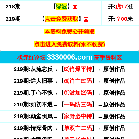
218期
【
绿波
】
开:
虎17
准
219期
【
点击免费获取
】
开:
？00
未
本资料免费公开领取
点击进入免费取料(永不收费)
3330006.com
状元红论坛
高手资料区
219期:从流忘反→【
⑵肖爆平特
】←原创作品
219期:烂人旧事→【
㈤肖主㈤码
】←原创作品
219期:于心不愧→【
①波加⑵码
】←原创作品
219期:如初不遇→【
一码防三码
】←原创作品
219期:颠鸾倒凤→【
家野必中特
】←原创作品
219期:情深骨肉→【
单双主二码
】←原创作品