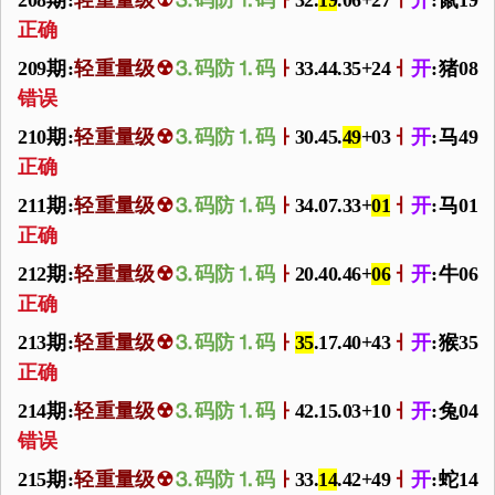
208期:
轻重量级
☢
⒊码防⒈码
ㅏ
32.
19
.06+27
ㅓ
开
:鼠19
正确
209期:
轻重量级
☢
⒊码防⒈码
ㅏ
33.44.35+24
ㅓ
开
:猪08
错误
210期:
轻重量级
☢
⒊码防⒈码
ㅏ
30.45.
49
+03
ㅓ
开
:马49
正确
211期:
轻重量级
☢
⒊码防⒈码
ㅏ
34.07.33+
01
ㅓ
开
:马01
正确
212期:
轻重量级
☢
⒊码防⒈码
ㅏ
20.40.46+
06
ㅓ
开
:牛06
正确
213期:
轻重量级
☢
⒊码防⒈码
ㅏ
35
.17.40+43
ㅓ
开
:猴35
正确
214期:
轻重量级
☢
⒊码防⒈码
ㅏ
42.15.03+10
ㅓ
开
:兔04
错误
215期:
轻重量级
☢
⒊码防⒈码
ㅏ
33.
14
.42+49
ㅓ
开
:蛇14