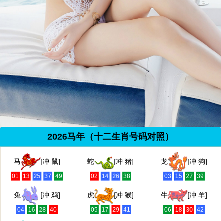
2026马年（十二生肖号码对照）
马
[冲 鼠]
蛇
[冲 猪]
龙
[冲 狗]
01
13
25
37
49
02
14
26
38
03
15
27
39
兔
[冲 鸡]
虎
[冲 猴]
牛
[冲 羊]
04
16
28
40
05
17
29
41
06
18
30
42