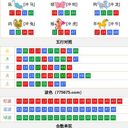
鼠
[冲 马]
猪
[冲 蛇]
狗
[冲 龙]
07
19
31
43
08
20
32
44
09
21
33
45
鸡
[冲 兔]
猴
[冲 虎]
羊
[冲 牛]
10
22
34
46
11
23
35
47
12
24
36
48
五行对照
金
04
05
12
13
26
27
34
35
42
43
木
08
09
16
17
24
25
38
39
46
47
水
01
14
15
22
23
30
31
44
45
火
02
03
10
11
18
19
32
33
40
41
48
49
土
06
07
20
21
28
29
36
37
波色（775675.com）
红波
01
02
07
08
12
13
18
19
23
24
29
30
34
35
40
45
46
蓝波
03
04
09
10
14
15
20
25
26
31
36
37
41
42
47
48
绿波
05
06
11
16
17
21
22
27
28
32
33
38
39
43
44
49
合数单双