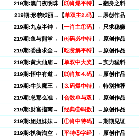
219期:澳门夜明珠【
⑶肖爆平特
】←翻身之料
219期:形貌昳丽→【
单双主2.码
】←原创作品
219期:九点半钟→【
一肖主①码
】←只求稳赚
219期:鱼与熊掌→【
㈦码必中特
】←原创作品
219期:委曲求全→【
吃货解平特
】←原创作品
219期:黄大仙庙→【
单双中大奖
】←实力猛料
219期:悟中有道→【
⑶肖加⒋码
】←原创作品
219期:牛头魔王→【
⒊码爆中特
】←特别推荐
219期:总那么准→【
合数单与双
】←原创作品
219期:财富指南→【
经典⑥码数
】←原创作品
219期:姐姐妹妹→【
①肖中特码
】←期期见证
219期:扒街淘空→【
平特⑤字经
】←原创作品